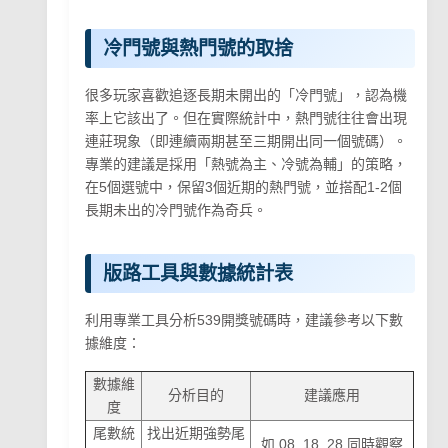
冷門號與熱門號的取捨
很多玩家喜歡追逐長期未開出的「冷門號」，認為機
率上它該出了。但在實際統計中，熱門號往往會出現
連莊現象（即連續兩期甚至三期開出同一個號碼）。
專業的建議是採用「熱號為主、冷號為輔」的策略，
在5個選號中，保留3個近期的熱門號，並搭配1-2個
長期未出的冷門號作為奇兵。
版路工具與數據統計表
利用專業工具分析539開獎號碼時，建議參考以下數
據維度：
數據維
分析目的
建議應用
度
尾數統
找出近期強勢尾
如 08, 18, 28 同時觀察