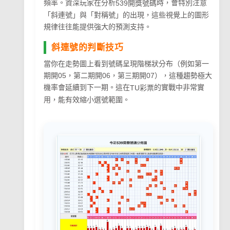
頻率。資深玩家在分析
時，會特別注意
539開獎號碼
「斜連號」與「對稱號」的出現，這些視覺上的圖形
規律往往能提供強大的預測支持。
斜連號的判斷技巧
當你在走勢圖上看到號碼呈現階梯狀分布（例如第一
期開05，第二期開06，第三期開07），這種趨勢極大
機率會延續到下一期。這在
的實戰中非常實
TU彩票
用，能有效縮小選號範圍。