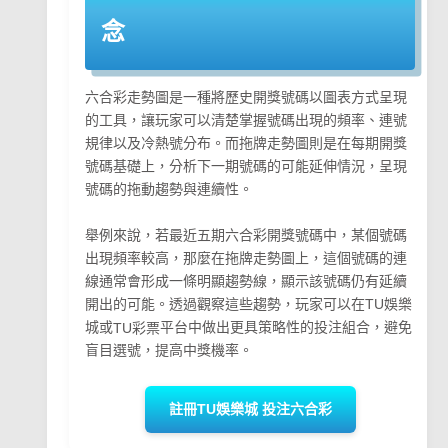
念
六合彩走勢圖是一種將歷史開獎號碼以圖表方式呈現
的工具，讓玩家可以清楚掌握號碼出現的頻率、連號
規律以及冷熱號分布。而拖牌走勢圖則是在每期開獎
號碼基礎上，分析下一期號碼的可能延伸情況，呈現
號碼的拖動趨勢與連續性。
舉例來說，若最近五期六合彩開獎號碼中，某個號碼
出現頻率較高，那麼在拖牌走勢圖上，這個號碼的連
線通常會形成一條明顯趨勢線，顯示該號碼仍有延續
開出的可能。透過觀察這些趨勢，玩家可以在TU娛樂
城或
平台中做出更具策略性的投注組合，避免
TU彩票
盲目選號，提高中獎機率。
註冊TU娛樂城 投注六合彩