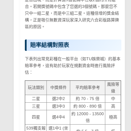
合。若開獎號碼中包含了您選的3個號碼，那麼您不
只中一組二星，而是中三組二星。這種倍增的獎金結
構，正是吸引無數資深玩家深入研究六合彩版路算牌
區的原因。
賠率結構對照表
下表列出常見彩種在一般平台（如TU娛樂城）的基本
賠率參考，這有助於玩家在規劃資金時進行風險評
估：
風險等
玩法類別
中獎條件
平均賠率參考
級
二星
選2中2
約 70 - 75 倍
中
三星
選3中3
約 800 - 890 倍
高
約 12000 - 13500
四星
選4中4
極高
倍
539獨支報
選1中1 (坐