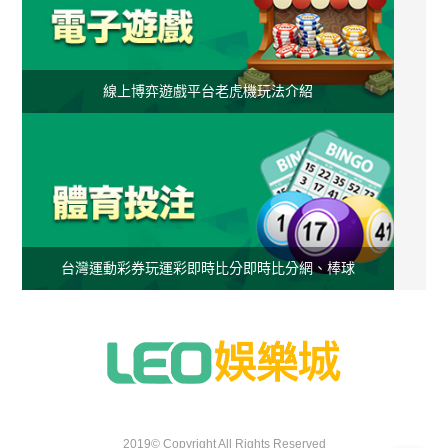
線上博弈遊戲平台老虎機玩法介紹
台灣運動彩券玩運彩即時比分即時比分網、棒球
2019© Copyright All Rights Reserved