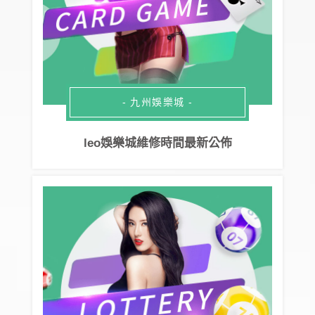
- 九州娛樂城 -
leo娛樂城維修時間最新公佈