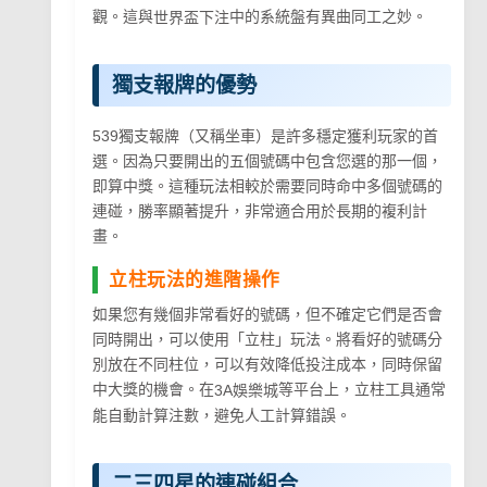
觀。這與
中的系統盤有異曲同工之妙。
世界盃下注
獨支報牌的優勢
539獨支報牌（又稱坐車）是許多穩定獲利玩家的首
選。因為只要開出的五個號碼中包含您選的那一個，
即算中獎。這種玩法相較於需要同時命中多個號碼的
連碰，勝率顯著提升，非常適合用於長期的複利計
畫。
立柱玩法的進階操作
如果您有幾個非常看好的號碼，但不確定它們是否會
同時開出，可以使用「立柱」玩法。將看好的號碼分
別放在不同柱位，可以有效降低投注成本，同時保留
中大獎的機會。在
等平台上，立柱工具通常
3A娛樂城
能自動計算注數，避免人工計算錯誤。
二三四星的連碰組合