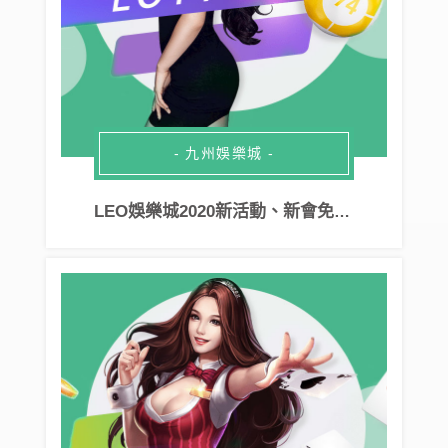
- 九州娛樂城 -
LEO娛樂城2020新活動、新會免費贈628點