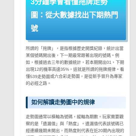
3分鐘學會看懂拖牌走勢
圖：從大數據找出下期熱門
號
所謂的「拖牌」，是指根據歷史開獎紀錄，統計出當
某個號碼開出後，下一期最常跟著出現的號碼。例
如，根據過去三年的數據統計，若本期開出01，下期
出現12的機率高達35%，這就是所謂的拖牌規律。看
懂
或六合彩走勢圖，是從新手晉升為專家
539走勢圖
的必經之路。
如何解讀走勢圖中的規律
走勢圖通常以橫軸為號碼，縱軸為期數。玩家需要觀
察的是「遺漏值」與「熱度」。遺漏值代表該號碼已
經連續幾期未開出，而熱度則代表在近20期內出現的