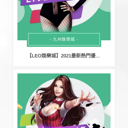
- 九州娛樂城 -
【LEO娛樂城】2021最新熱門優惠活動