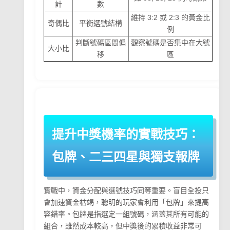
計
數
維持 3:2 或 2:3 的黃金比
奇偶比
平衡選號結構
例
判斷號碼區間偏
觀察號碼是否集中在大號
大小比
移
區
提升中獎機率的實戰技巧：
包牌、二三四星與獨支報牌
實戰中，資金分配與選號技巧同等重要。盲目全投只
會加速資金枯竭，聰明的玩家會利用「包牌」來提高
容錯率。包牌是指選定一組號碼，涵蓋其所有可能的
組合，雖然成本較高，但中獎後的累積收益非常可