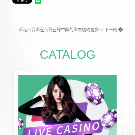
香港六合彩在台灣在線中獎的彩票號碼是多少-下一則
CATALOG