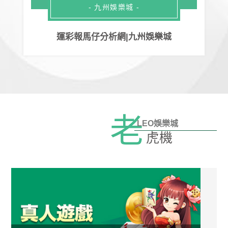
- 九州娛樂城 -
運彩報馬仔分析網|九州娛樂城
老
LEO娛樂城
虎機