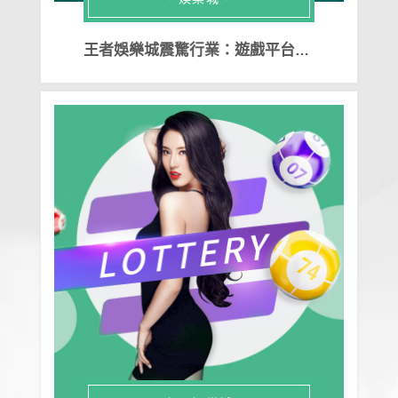
王者娛樂城震驚行業：遊戲平台爆發大規模技術漏洞，用戶損失慘重！