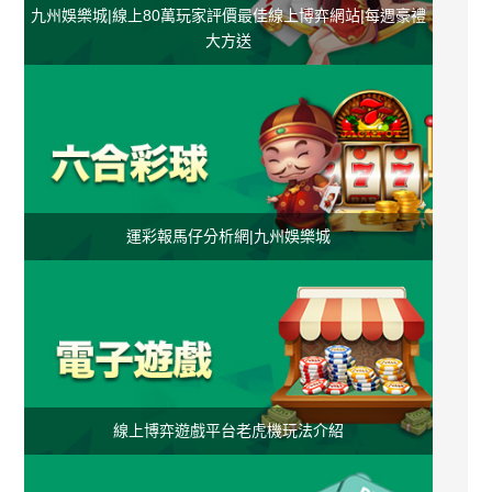
九州娛樂城|線上80萬玩家評價最佳線上博弈網站|每週豪禮
大方送
運彩報馬仔分析網|九州娛樂城
線上博弈遊戲平台老虎機玩法介紹